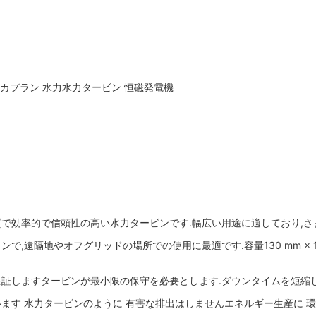
・カプラン 水力水力タービン 恒磁発電機
で効率的で信頼性の高い水力タービンです.幅広い用途に適しており,さ
地やオフグリッドの場所での使用に最適です.容量130 mm × 100 mm
証しますタービンが最小限の保守を必要とします.ダウンタイムを短縮し
ます 水力タービンのように 有害な排出はしませんエネルギー生産に 