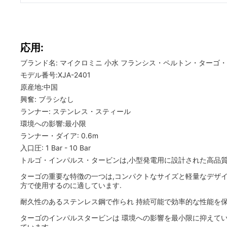
応用:
ブランド名: マイクロミニ 小水 フランシス・ペルトン・ターゴ
モデル番号:XJA-2401
原産地:中国
興奮: ブラシなし
ランナー: ステンレス・スティール
環境への影響:最小限
ランナー・ダイア: 0.6m
入口圧: 1 Bar - 10 Bar
トルゴ・インパルス・タービンは,小型発電用に設計された高品質
ターゴの重要な特徴の一つは,コンパクトなサイズと軽量なデザインで,遠隔
方で使用するのに適しています.
耐久性のあるステンレス鋼で作られ 持続可能で効率的な性能を保
ターゴのインパルスタービンは 環境への影響を最小限に抑えてい
ています.