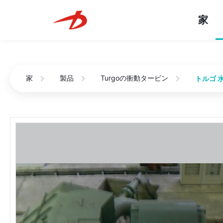
家
家
製品
Turgoの衝動タービン
トルゴ 