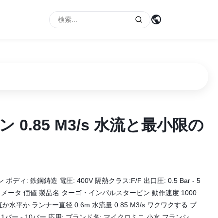
0.85 M3/s 水流と最小限の
0.85 M3/s 水流と最小限の
: 鉄鋼鋳造 電圧: 400V 隔熱クラス:F/F 出口圧: 0.5 Bar - 5
ラメータ 価値 製品名 ターゴ・インパルスタービン 動作速度 1000
置 垂直か水平か ランナー直径 0.6m 水流量 0.85 M3/s ワクワクする ブ
圧 1バー - 10バー 応用: ブランド名: マイクロミニ 小水 フランシ