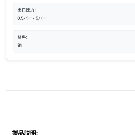
出口圧力:
0.5バー - 5バー
材料:
銅
製品説明: