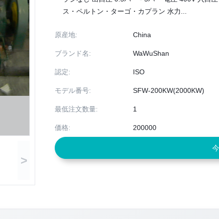
ス・ペルトン・ターゴ・カプラン 水力...
原産地:
China
ブランド名:
WaWuShan
認定:
ISO
モデル番号:
SFW-200KW(2000KW)
最低注文数量:
1
価格:
200000
>