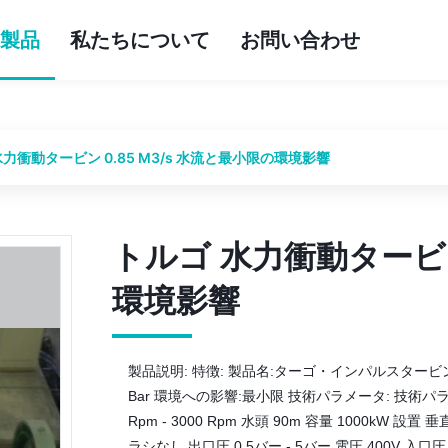
製品
私たちについて
お問い合わせ
水力衝動タービン 0.85 M3/s 水流と最小限の環境影響
トルゴ 水力衝動タービン 
トルゴ 水力衝動タービン 
環境影響
環境影響
製品説明: 特徴: 製品名:ターゴ・インパルスタービン ボディ
Bar 環境への影響:最小限 技術パラメータ: 技術パ
Rpm - 3000 Rpm 水頭 90m 容量 1000kW 設
ラシなし 出口圧 0.5バー - 5バー 電圧 400V 入口