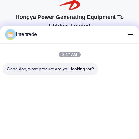
Hongya Power Generating Equipment To
Utilities Limited
顧客の要求に応えるためのソリューション
intertrade
連絡を取れ
3:17 AM
Anxiの村、Yupingの町、Hongya郡、中国
Good day, what product are you looking for?
86-28-37561966-8:00
intertrade@sclida.com
私たちをフォローしてください
クイックリンク
家
プロダクト
私達について
工場旅行
品質管理
私達に連絡しなさい