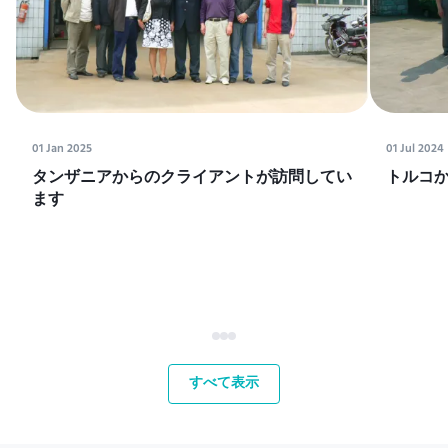
01 Jan 2025
01 Jul 2024
タンザニアからのクライアントが訪問してい
トルコ
ます
すべて表示