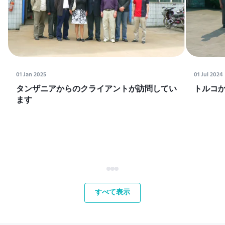
01 Jan 2025
01 Jul 2024
タンザニアからのクライアントが訪問してい
トルコ
ます
すべて表示