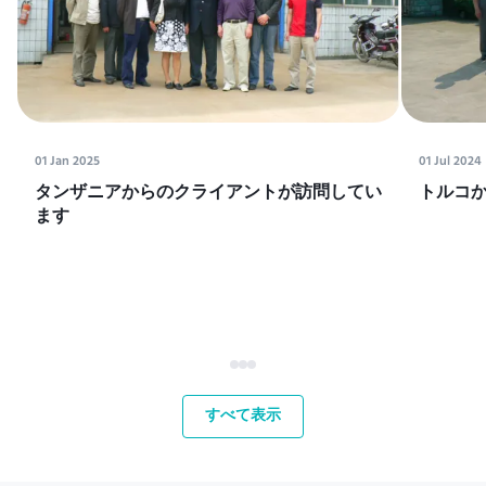
01 Jan 2025
01 Jul 2024
タンザニアからのクライアントが訪問してい
トルコ
ます
すべて表示